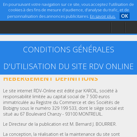
En poursuivant votre navigation sur ce site, vous acceptez l'utilisation de
cookies à des fins de mesure d'audience, d'analyse du trafic, et de
OK
personnalisation des annonces publicitaires.
En savoir plus.
Accueil
Aide
Mentions légales
CONDITIONS GÉNÉRALES
D'UTILISATION DU SITE RDV ONLINE
ARTICLE 1 – ÉDITEUR, CRÉATION ET
HÉBERGEMENT DÉFINITIONS
Le site internet RDV-Online est édité par KAROIL, société à
responsabilité limitée au capital social de 7 500 euros
immatriculée au Registre du Commerce et des Sociétés de
Bobigny sous le numéro 329 199 533, dont le siège social est
situé au 67 Boulevard Chanzy - 93100 MONTREUIL.
Le Directeur de la publication est M. Bernard J. BOURRIER.
La conception, la réalisation et la maintenance du site sont